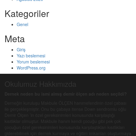
Kategoriler
Genel
Meta
Giriş
Yazı beslemesi
Yorum beslemesi
WordPress.org
Okulumuz Hakkımızda
Dernek neden bu ismi almış demir ölçen adı neden seçildi?
Derneğin kuruluşu Makbule ÖLÇEN hanımefendinin özel çabası
ile gerçekleşmiştir. Onu bu çabaya itense Down sendromlu oğlu
Demir Ölçen ’in özel gereksinimleri konusunda karşılaştığı
kısıtlıklar olmuştur. Makbule hanım kendi çocuğu gibi pek çok
çocuğun özel gereksinimleri konusunda karşılaştıkları kısıtlıkları
giderebilmek için dernek kurmaya ve eğitim imkanları oluşturmaya