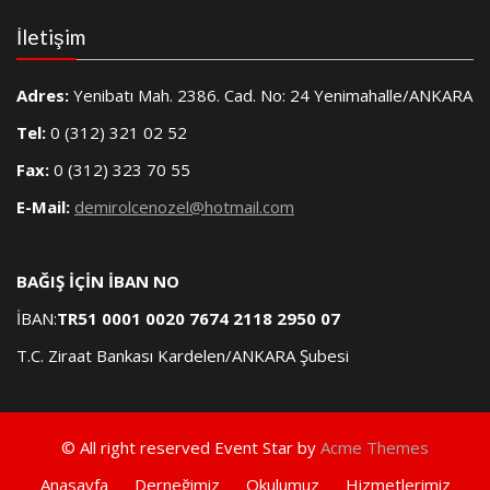
İletişim
Adres:
Yenibatı Mah. 2386. Cad. No: 24 Yenimahalle/ANKARA
Tel:
0 (312) 321 02 52
Fax:
0 (312) 323 70 55
E-Mail:
demirolcenozel@hotmail.com
BAĞIŞ İÇİN İBAN NO
İBAN:
TR51 0001 0020 7674 2118 2950 07
T.C. Ziraat Bankası Kardelen/ANKARA Şubesi
© All right reserved
Event Star by
Acme Themes
Anasayfa
Derneğimiz
Okulumuz
Hizmetlerimiz