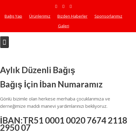
S
k
Bağış Yap
Ürünlerimiz
Bizden Haberler
Sponsorlarımız
i
p
Galeri
t
o
c
o
n
Aylık Düzenli Bağış
t
e
Bağış İçin İban Numaramız
n
t
Gönlü bizimle olan herkese merhaba çocuklarımıza ve
derneğimize maddi manevi yardımlarınızı bekliyoruz.
İBAN:TR51 0001 0020 7674 2118
2950 07